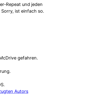
uer-Repeat und jeden
. Sorry, ist einfach so.
McDrive gefahren.
rung.
DS.
zugten Autors