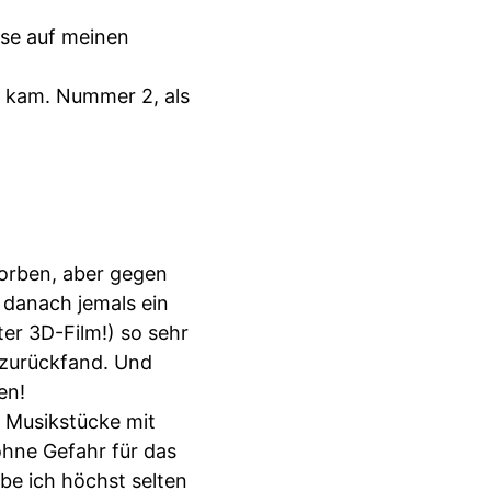
sse auf meinen
g kam. Nummer 2, als
orben, aber gegen
 danach jemals ein
er 3D-Film!) so sehr
t zurückfand. Und
en!
 Musikstücke mit
ohne Gefahr für das
ebe ich höchst selten