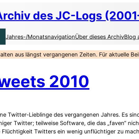
Archiv des JC-Logs (2001
Jahres-/Monatsnavigation
Über dieses Archiv
Blog 
nhalten aus längst vergangenen Zeiten. Für aktuelle B
Tweets 2010
ine Twitter-Lieblinge des vergangenen Jahres. Es sind 
er Twitter; teilweise Software, die das „faven“ nich
e Flüchtigkeit Twitters ein wenig unflüchtiger zu mac