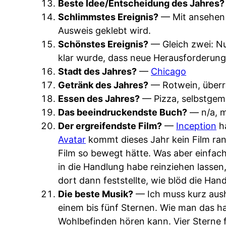
Beste Idee/Entscheidung des Jahres?
Schlimmstes Ereignis?
— Mit ansehen 
Ausweis geklebt wird.
Schönstes Ereignis?
— Gleich zwei: Nu
klar wurde, dass neue Herausforderung
Stadt des Jahres?
—
Chicago
Getränk des Jahres?
— Rotwein, über
Essen des Jahres?
— Pizza, selbstgem
Das beeindruckendste Buch?
— n/a, m
Der ergreifendste Film?
—
Inception
ha
Avatar
kommt dieses Jahr kein Film ran
Film so bewegt hätte. Was aber einfach
in die Handlung habe reinziehen lassen,
dort dann feststellte, wie blöd die Han
Die beste Musik?
— Ich muss kurz aus
einem bis fünf Sternen. Wie man das ha
Wohlbefinden hören kann. Vier Sterne fü