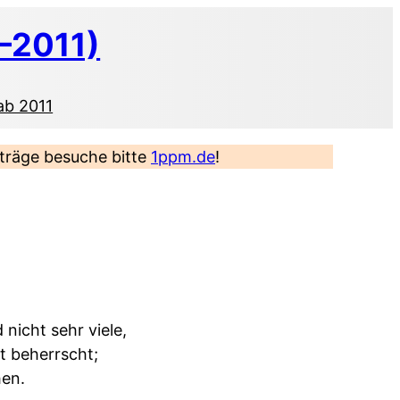
–2011)
ab 2011
eiträge besuche bitte
1ppm.de
!
nicht sehr viele,
t beherrscht;
hen.