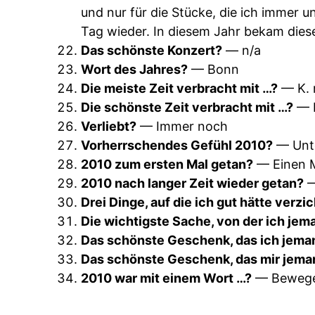
und nur für die Stücke, die ich immer 
Tag wieder. In diesem Jahr bekam dies
Das schönste Konzert?
— n/a
Wort des Jahres?
— Bonn
Die meiste Zeit verbracht mit …?
— K. 
Die schönste Zeit verbracht mit …?
— K
Verliebt?
— Immer noch
Vorherrschendes Gefühl 2010?
— Unt
2010 zum ersten Mal getan?
— Einen M
2010 nach langer Zeit wieder getan?
—
Drei Dinge, auf die ich gut hätte verz
Die wichtigste Sache, von der ich je
Das schönste Geschenk, das ich jem
Das schönste Geschenk, das mir jema
2010 war mit einem Wort …?
— Beweg