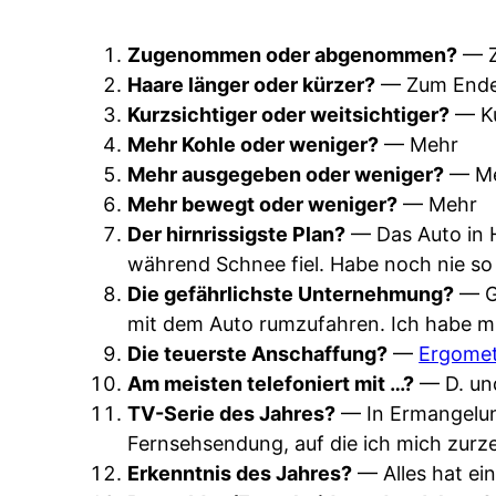
Zugenommen oder abgenommen?
— 
Haare länger oder kürzer?
— Zum Ende h
Kurzsichtiger oder weitsichtiger?
— Ku
Mehr Kohle oder weniger?
— Mehr
Mehr ausgegeben oder weniger?
— M
Mehr bewegt oder weniger?
— Mehr
Der hirnrissigste Plan?
— Das Auto in H
während Schnee fiel. Habe noch nie so
Die gefährlichste Unternehmung?
— Ge
mit dem Auto rumzufahren. Ich habe mi
Die teuerste Anschaffung?
—
Ergome
Am meisten telefoniert mit …?
— D. un
TV-Serie des Jahres?
— In Ermangelung
Fernsehsendung, auf die ich mich zurze
Erkenntnis des Jahres?
— Alles hat ei