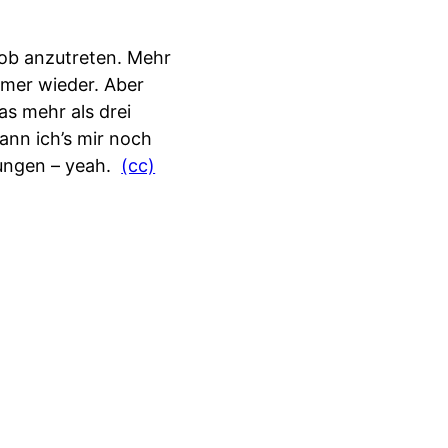
Job anzutreten. Mehr
mmer wieder. Aber
as mehr als drei
kann ich’s mir noch
rungen – yeah.
(cc)