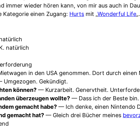
und immer wieder hören kann, von mir aus auch in Da
e Kategorie einen Zugang:
Hurts
mit „
Wonderful Life
„
natürlich
. natürlich
erforderung
ietwagen in den USA genommen. Dort durch einen 
 Umgezogen. Gekündigt.
ichten können?
— Kurzarbeit. Genervtheit. Unterforde
manden überzeugen wollte?
— Dass ich der Beste bin.
andem gemacht habe?
— Ich denke, einen Nintendo 
nd gemacht hat?
— Gleich drei Bücher meines
bevor
end