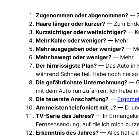
Zugenommen oder abgenommen?
— 
Haare länger oder kürzer?
— Zum Ende h
Kurzsichtiger oder weitsichtiger?
— Ku
Mehr Kohle oder weniger?
— Mehr
Mehr ausgegeben oder weniger?
— M
Mehr bewegt oder weniger?
— Mehr
Der hirnrissigste Plan?
— Das Auto in H
während Schnee fiel. Habe noch nie so
Die gefährlichste Unternehmung?
— Ge
mit dem Auto rumzufahren. Ich habe mi
Die teuerste Anschaffung?
—
Ergome
Am meisten telefoniert mit …?
— D. un
TV-Serie des Jahres?
— In Ermangelung
Fernsehsendung, auf die ich mich zurze
Erkenntnis des Jahres?
— Alles hat ei