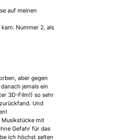
sse auf meinen
g kam. Nummer 2, als
orben, aber gegen
 danach jemals ein
er 3D-Film!) so sehr
t zurückfand. Und
en!
 Musikstücke mit
ohne Gefahr für das
ebe ich höchst selten