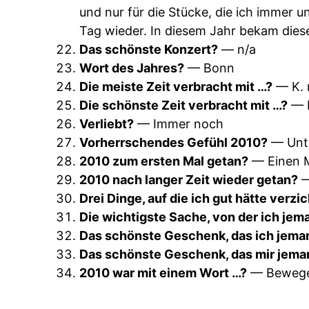
und nur für die Stücke, die ich immer 
Tag wieder. In diesem Jahr bekam dies
Das schönste Konzert?
— n/a
Wort des Jahres?
— Bonn
Die meiste Zeit verbracht mit …?
— K. 
Die schönste Zeit verbracht mit …?
— K
Verliebt?
— Immer noch
Vorherrschendes Gefühl 2010?
— Unt
2010 zum ersten Mal getan?
— Einen M
2010 nach langer Zeit wieder getan?
—
Drei Dinge, auf die ich gut hätte verz
Die wichtigste Sache, von der ich je
Das schönste Geschenk, das ich jem
Das schönste Geschenk, das mir jema
2010 war mit einem Wort …?
— Beweg