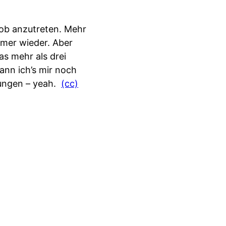
Job anzutreten. Mehr
mmer wieder. Aber
as mehr als drei
kann ich’s mir noch
rungen – yeah.
(cc)