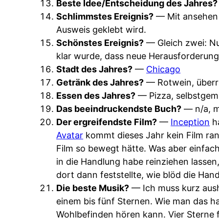
Beste Idee/Entscheidung des Jahres?
Schlimmstes Ereignis?
— Mit ansehen 
Ausweis geklebt wird.
Schönstes Ereignis?
— Gleich zwei: Nu
klar wurde, dass neue Herausforderung
Stadt des Jahres?
—
Chicago
Getränk des Jahres?
— Rotwein, über
Essen des Jahres?
— Pizza, selbstgem
Das beeindruckendste Buch?
— n/a, m
Der ergreifendste Film?
—
Inception
ha
Avatar
kommt dieses Jahr kein Film ran
Film so bewegt hätte. Was aber einfach
in die Handlung habe reinziehen lassen,
dort dann feststellte, wie blöd die Han
Die beste Musik?
— Ich muss kurz aus
einem bis fünf Sternen. Wie man das ha
Wohlbefinden hören kann. Vier Sterne fü