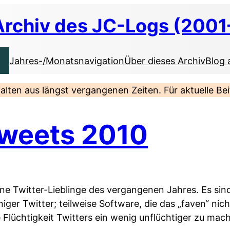
Archiv des JC-Logs (2001
Jahres-/Monatsnavigation
Über dieses Archiv
Blog 
nhalten aus längst vergangenen Zeiten. Für aktuelle B
Tweets 2010
ine Twitter-Lieblinge des vergangenen Jahres. Es sind 
er Twitter; teilweise Software, die das „faven“ nich
e Flüchtigkeit Twitters ein wenig unflüchtiger zu mac