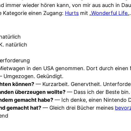
und immer wieder hören kann, von mir aus auch in Da
e Kategorie einen Zugang:
Hurts
mit „
Wonderful Life
„
natürlich
. natürlich
erforderung
ietwagen in den USA genommen. Dort durch einen 
 Umgezogen. Gekündigt.
ichten können?
— Kurzarbeit. Genervtheit. Unterforde
manden überzeugen wollte?
— Dass ich der Beste bin.
andem gemacht habe?
— Ich denke, einen Nintendo 
nd gemacht hat?
— Gleich drei Bücher meines
bevor
end