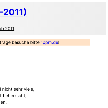
–2011)
ab 2011
eiträge besuche bitte
1ppm.de
!
nicht sehr viele,
t beherrscht;
hen.