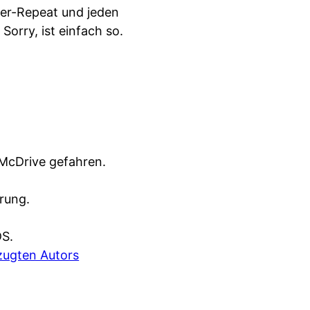
uer-Repeat und jeden
. Sorry, ist einfach so.
McDrive gefahren.
rung.
DS.
zugten Autors