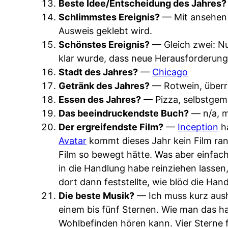
Beste Idee/Entscheidung des Jahres?
Schlimmstes Ereignis?
— Mit ansehen 
Ausweis geklebt wird.
Schönstes Ereignis?
— Gleich zwei: Nu
klar wurde, dass neue Herausforderung
Stadt des Jahres?
—
Chicago
Getränk des Jahres?
— Rotwein, über
Essen des Jahres?
— Pizza, selbstgem
Das beeindruckendste Buch?
— n/a, m
Der ergreifendste Film?
—
Inception
ha
Avatar
kommt dieses Jahr kein Film ran
Film so bewegt hätte. Was aber einfach
in die Handlung habe reinziehen lassen,
dort dann feststellte, wie blöd die Han
Die beste Musik?
— Ich muss kurz aus
einem bis fünf Sternen. Wie man das ha
Wohlbefinden hören kann. Vier Sterne fü