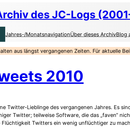
Archiv des JC-Logs (2001
Jahres-/Monatsnavigation
Über dieses Archiv
Blog 
nhalten aus längst vergangenen Zeiten. Für aktuelle B
Tweets 2010
ine Twitter-Lieblinge des vergangenen Jahres. Es sind 
er Twitter; teilweise Software, die das „faven“ nich
e Flüchtigkeit Twitters ein wenig unflüchtiger zu mac