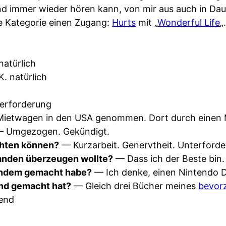
und immer wieder hören kann, von mir aus auch in Da
e Kategorie einen Zugang:
Hurts
mit „
Wonderful Life
„
natürlich
. natürlich
erforderung
ietwagen in den USA genommen. Dort durch einen 
 Umgezogen. Gekündigt.
ichten können?
— Kurzarbeit. Genervtheit. Unterforde
manden überzeugen wollte?
— Dass ich der Beste bin.
andem gemacht habe?
— Ich denke, einen Nintendo 
nd gemacht hat?
— Gleich drei Bücher meines
bevor
end