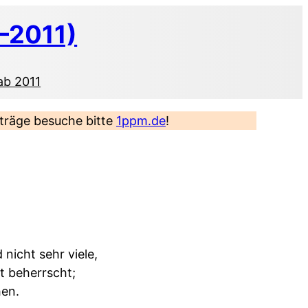
–2011)
ab 2011
eiträge besuche bitte
1ppm.de
!
nicht sehr viele,
t beherrscht;
hen.