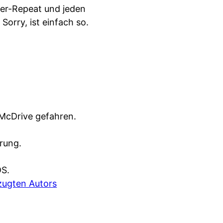
uer-Repeat und jeden
. Sorry, ist einfach so.
McDrive gefahren.
rung.
DS.
zugten Autors