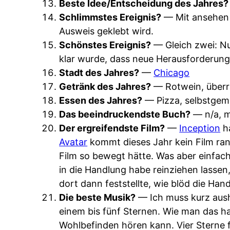
Beste Idee/Entscheidung des Jahres?
Schlimmstes Ereignis?
— Mit ansehen 
Ausweis geklebt wird.
Schönstes Ereignis?
— Gleich zwei: Nu
klar wurde, dass neue Herausforderung
Stadt des Jahres?
—
Chicago
Getränk des Jahres?
— Rotwein, über
Essen des Jahres?
— Pizza, selbstgem
Das beeindruckendste Buch?
— n/a, m
Der ergreifendste Film?
—
Inception
ha
Avatar
kommt dieses Jahr kein Film ran
Film so bewegt hätte. Was aber einfach
in die Handlung habe reinziehen lassen,
dort dann feststellte, wie blöd die Han
Die beste Musik?
— Ich muss kurz aus
einem bis fünf Sternen. Wie man das ha
Wohlbefinden hören kann. Vier Sterne fü