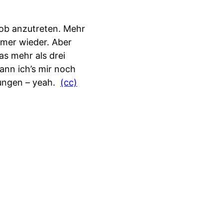
Job anzutreten. Mehr
mmer wieder. Aber
as mehr als drei
kann ich’s mir noch
rungen – yeah.
(cc)