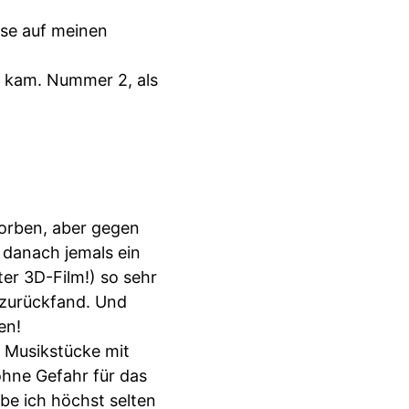
sse auf meinen
g kam. Nummer 2, als
orben, aber gegen
 danach jemals ein
er 3D-Film!) so sehr
t zurückfand. Und
en!
 Musikstücke mit
ohne Gefahr für das
ebe ich höchst selten