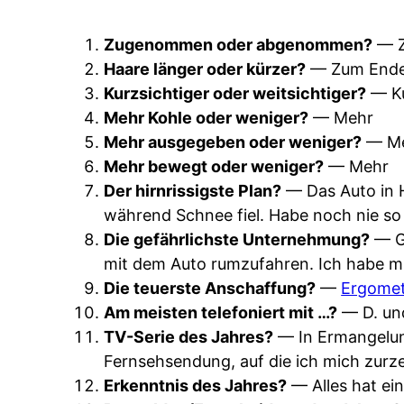
Zugenommen oder abgenommen?
— 
Haare länger oder kürzer?
— Zum Ende h
Kurzsichtiger oder weitsichtiger?
— Ku
Mehr Kohle oder weniger?
— Mehr
Mehr ausgegeben oder weniger?
— M
Mehr bewegt oder weniger?
— Mehr
Der hirnrissigste Plan?
— Das Auto in H
während Schnee fiel. Habe noch nie so
Die gefährlichste Unternehmung?
— Ge
mit dem Auto rumzufahren. Ich habe mi
Die teuerste Anschaffung?
—
Ergome
Am meisten telefoniert mit …?
— D. un
TV-Serie des Jahres?
— In Ermangelung
Fernsehsendung, auf die ich mich zurze
Erkenntnis des Jahres?
— Alles hat ei