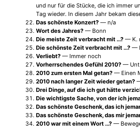
und nur für die Stücke, die ich immer 
Tag wieder. In diesem Jahr bekam dies
Das schönste Konzert?
— n/a
Wort des Jahres?
— Bonn
Die meiste Zeit verbracht mit …?
— K. 
Die schönste Zeit verbracht mit …?
— K
Verliebt?
— Immer noch
Vorherrschendes Gefühl 2010?
— Unt
2010 zum ersten Mal getan?
— Einen M
2010 nach langer Zeit wieder getan?
—
Drei Dinge, auf die ich gut hätte verz
Die wichtigste Sache, von der ich je
Das schönste Geschenk, das ich jem
Das schönste Geschenk, das mir jema
2010 war mit einem Wort …?
— Beweg