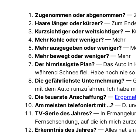
Zugenommen oder abgenommen?
— 
Haare länger oder kürzer?
— Zum Ende h
Kurzsichtiger oder weitsichtiger?
— Ku
Mehr Kohle oder weniger?
— Mehr
Mehr ausgegeben oder weniger?
— M
Mehr bewegt oder weniger?
— Mehr
Der hirnrissigste Plan?
— Das Auto in H
während Schnee fiel. Habe noch nie so
Die gefährlichste Unternehmung?
— Ge
mit dem Auto rumzufahren. Ich habe mi
Die teuerste Anschaffung?
—
Ergome
Am meisten telefoniert mit …?
— D. un
TV-Serie des Jahres?
— In Ermangelung
Fernsehsendung, auf die ich mich zurze
Erkenntnis des Jahres?
— Alles hat ei