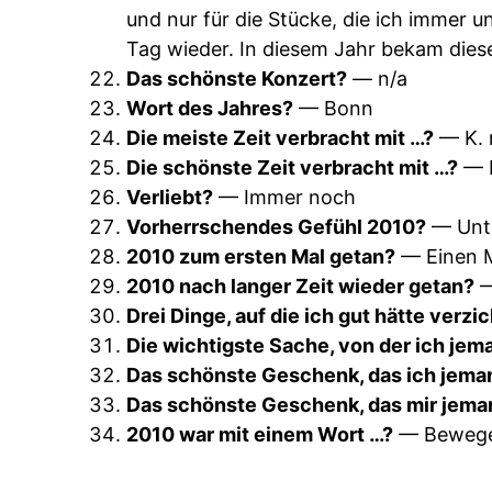
und nur für die Stücke, die ich immer 
Tag wieder. In diesem Jahr bekam dies
Das schönste Konzert?
— n/a
Wort des Jahres?
— Bonn
Die meiste Zeit verbracht mit …?
— K. 
Die schönste Zeit verbracht mit …?
— K
Verliebt?
— Immer noch
Vorherrschendes Gefühl 2010?
— Unt
2010 zum ersten Mal getan?
— Einen M
2010 nach langer Zeit wieder getan?
—
Drei Dinge, auf die ich gut hätte verz
Die wichtigste Sache, von der ich je
Das schönste Geschenk, das ich jem
Das schönste Geschenk, das mir jema
2010 war mit einem Wort …?
— Beweg