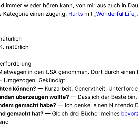
und immer wieder hören kann, von mir aus auch in Da
e Kategorie einen Zugang:
Hurts
mit „
Wonderful Life
„
natürlich
. natürlich
erforderung
ietwagen in den USA genommen. Dort durch einen 
 Umgezogen. Gekündigt.
ichten können?
— Kurzarbeit. Genervtheit. Unterforde
manden überzeugen wollte?
— Dass ich der Beste bin.
andem gemacht habe?
— Ich denke, einen Nintendo 
nd gemacht hat?
— Gleich drei Bücher meines
bevor
end