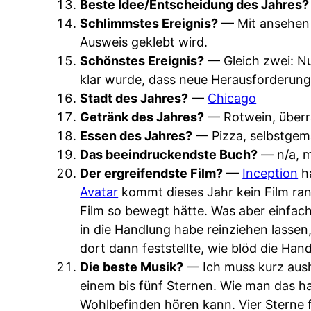
Beste Idee/Entscheidung des Jahres?
Schlimmstes Ereignis?
— Mit ansehen 
Ausweis geklebt wird.
Schönstes Ereignis?
— Gleich zwei: Nu
klar wurde, dass neue Herausforderung
Stadt des Jahres?
—
Chicago
Getränk des Jahres?
— Rotwein, über
Essen des Jahres?
— Pizza, selbstgem
Das beeindruckendste Buch?
— n/a, m
Der ergreifendste Film?
—
Inception
ha
Avatar
kommt dieses Jahr kein Film ran
Film so bewegt hätte. Was aber einfach
in die Handlung habe reinziehen lassen,
dort dann feststellte, wie blöd die Han
Die beste Musik?
— Ich muss kurz aus
einem bis fünf Sternen. Wie man das ha
Wohlbefinden hören kann. Vier Sterne fü