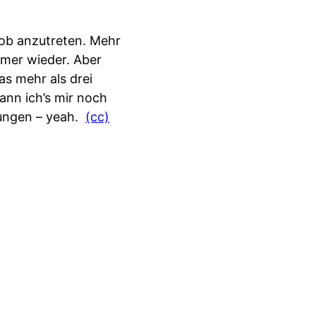
Job anzutreten. Mehr
mmer wieder. Aber
as mehr als drei
kann ich’s mir noch
rungen – yeah.
(cc)