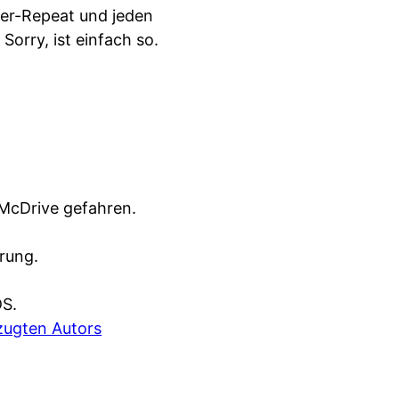
uer-Repeat und jeden
. Sorry, ist einfach so.
McDrive gefahren.
rung.
DS.
zugten Autors