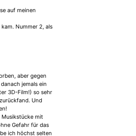
sse auf meinen
g kam. Nummer 2, als
orben, aber gegen
 danach jemals ein
er 3D-Film!) so sehr
t zurückfand. Und
en!
 Musikstücke mit
ohne Gefahr für das
ebe ich höchst selten