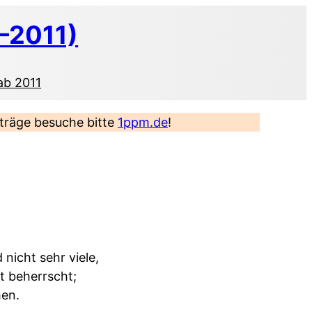
–2011)
ab 2011
eiträge besuche bitte
1ppm.de
!
nicht sehr viele,
t beherrscht;
hen.