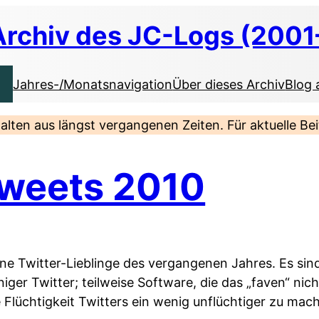
Archiv des JC-Logs (2001
Jahres-/Monatsnavigation
Über dieses Archiv
Blog 
nhalten aus längst vergangenen Zeiten. Für aktuelle B
Tweets 2010
ine Twitter-Lieblinge des vergangenen Jahres. Es sind 
er Twitter; teilweise Software, die das „faven“ nich
e Flüchtigkeit Twitters ein wenig unflüchtiger zu mac