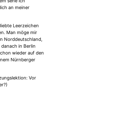
dem sehe ich
lich an meiner
liebte Leerzeichen
ben. Man möge mir
in Norddeutschland,
 danach in Berlin
schon wieder auf den
 einem Nürnberger
zungslektion: Vor
er?)