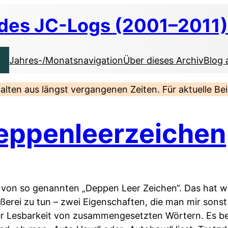
 des JC-Logs (2001–2011)
Jahres-/Monatsnavigation
Über dieses Archiv
Blog 
nhalten aus längst vergangenen Zeiten. Für aktuelle B
eppenleerzeichen
ner von so genannten „Deppen Leer Zeichen“. Das hat 
ißerei zu tun – zwei Eigenschaften, die man mir sons
er Lesbarkeit von zusammengesetzten Wörtern. Es be