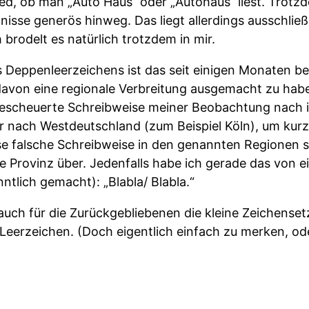
ed, ob man „Auto Haus“ oder „Autohaus“ liest. Trotz
isse generös hinweg. Das liegt allerdings ausschließ
 brodelt es natürlich trotzdem in mir.
 Deppenleerzeichens ist das seit einigen Monaten be
, davon eine regionale Verbreitung ausgemacht zu ha
escheuerte Schreibweise meiner Beobachtung nach 
r nach Westdeutschland (zum Beispiel Köln), um kurz
e falsche Schreibweise in den genannten Regionen 
die Provinz über. Jedenfalls habe ich gerade das von
nntlich gemacht): „Blabla/ Blabla.“
 auch für die Zurückgebliebenen die kleine Zeichenset
Leerzeichen. (Doch eigentlich einfach zu merken, od