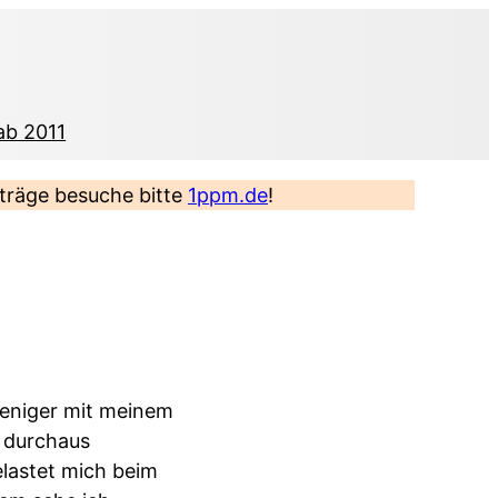
ab 2011
eiträge besuche bitte
1ppm.de
!
weniger mit meinem
t durchaus
lastet mich beim