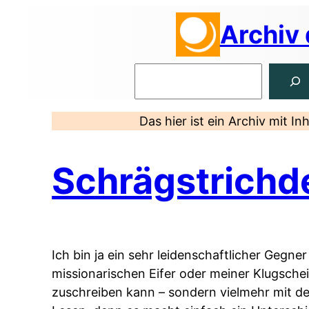
Zum
Archiv
Inhalt
springen
Suchen
Das hier ist ein Archiv mit I
Schrägstrichd
Ich bin ja ein sehr leidenschaftlicher Geg
missionarischen Eifer oder meiner Klugsche
zuschreiben kann – sondern vielmehr mit d