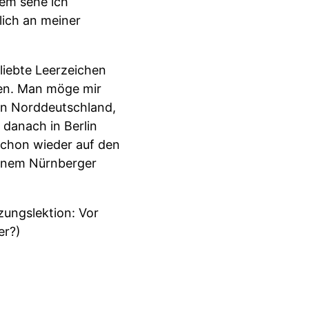
dem sehe ich
lich an meiner
liebte Leerzeichen
ben. Man möge mir
in Norddeutschland,
 danach in Berlin
schon wieder auf den
 einem Nürnberger
zungslektion: Vor
er?)