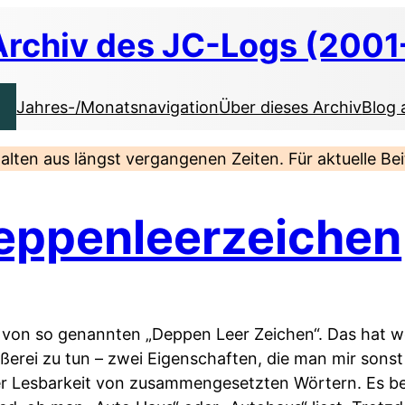
Archiv des JC-Logs (2001
Jahres-/Monatsnavigation
Über dieses Archiv
Blog 
nhalten aus längst vergangenen Zeiten. Für aktuelle B
eppenleerzeichen
ner von so genannten „Deppen Leer Zeichen“. Das hat 
ißerei zu tun – zwei Eigenschaften, die man mir sons
er Lesbarkeit von zusammengesetzten Wörtern. Es be