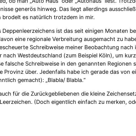
ed, ob man „Auto Haus“ oder „Autohaus“ liest. Trotz
isse generös hinweg. Das liegt allerdings ausschließ
 brodelt es natürlich trotzdem in mir.
 Deppenleerzeichens ist das seit einigen Monaten be
, davon eine regionale Verbreitung ausgemacht zu ha
escheuerte Schreibweise meiner Beobachtung nach 
r nach Westdeutschland (zum Beispiel Köln), um kurz
e falsche Schreibweise in den genannten Regionen 
die Provinz über. Jedenfalls habe ich gerade das von
nntlich gemacht): „Blabla/ Blabla.“
 auch für die Zurückgebliebenen die kleine Zeichenset
Leerzeichen. (Doch eigentlich einfach zu merken, od