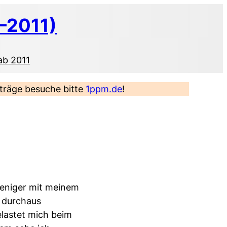
–2011)
ab 2011
eiträge besuche bitte
1ppm.de
!
weniger mit meinem
t durchaus
lastet mich beim