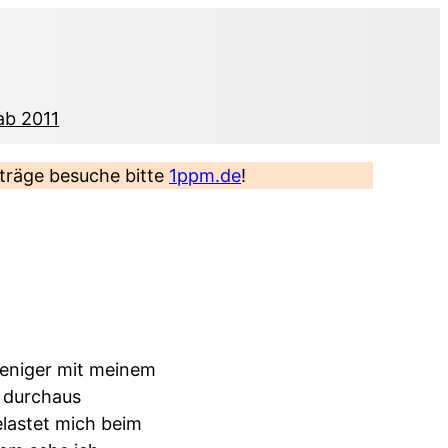
ab 2011
eiträge besuche bitte
1ppm.de
!
weniger mit meinem
t durchaus
lastet mich beim