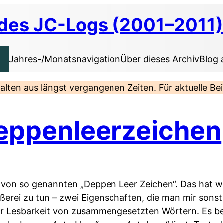
 des JC-Logs (2001–2011)
Jahres-/Monatsnavigation
Über dieses Archiv
Blog 
nhalten aus längst vergangenen Zeiten. Für aktuelle B
eppenleerzeichen
ner von so genannten „Deppen Leer Zeichen“. Das hat 
ißerei zu tun – zwei Eigenschaften, die man mir sons
er Lesbarkeit von zusammengesetzten Wörtern. Es be