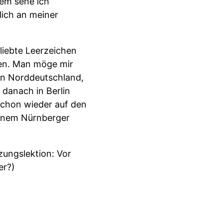
dem sehe ich
lich an meiner
liebte Leerzeichen
ben. Man möge mir
in Norddeutschland,
 danach in Berlin
schon wieder auf den
 einem Nürnberger
zungslektion: Vor
er?)