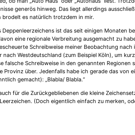
ed, ob man „Auto Haus“ oder „Autohaus“ liest. Trotz
isse generös hinweg. Das liegt allerdings ausschließ
 brodelt es natürlich trotzdem in mir.
 Deppenleerzeichens ist das seit einigen Monaten be
, davon eine regionale Verbreitung ausgemacht zu ha
escheuerte Schreibweise meiner Beobachtung nach 
r nach Westdeutschland (zum Beispiel Köln), um kurz
e falsche Schreibweise in den genannten Regionen 
die Provinz über. Jedenfalls habe ich gerade das von
nntlich gemacht): „Blabla/ Blabla.“
 auch für die Zurückgebliebenen die kleine Zeichenset
Leerzeichen. (Doch eigentlich einfach zu merken, od