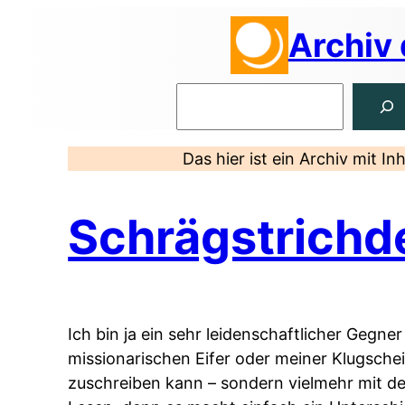
Zum
Archiv
Inhalt
springen
Suchen
Das hier ist ein Archiv mit I
Schrägstrichd
Ich bin ja ein sehr leidenschaftlicher Geg
missionarischen Eifer oder meiner Klugsche
zuschreiben kann – sondern vielmehr mit d