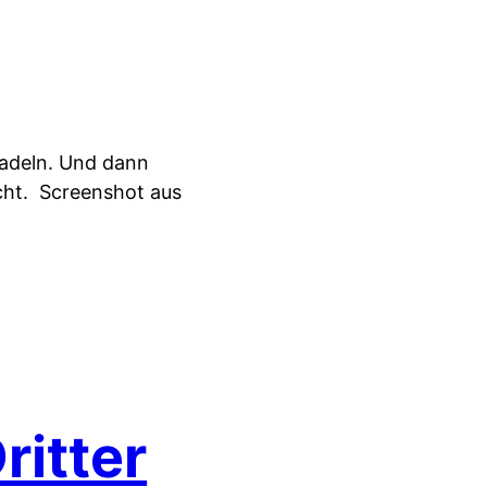
uradeln. Und dann
cht.
Screenshot aus
itter