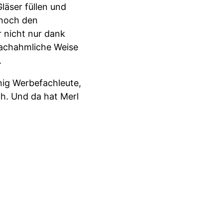
läser füllen und
 noch den
r nicht nur dank
nachahmliche Weise
.
nig Werbefachleute,
h. Und da hat Merl