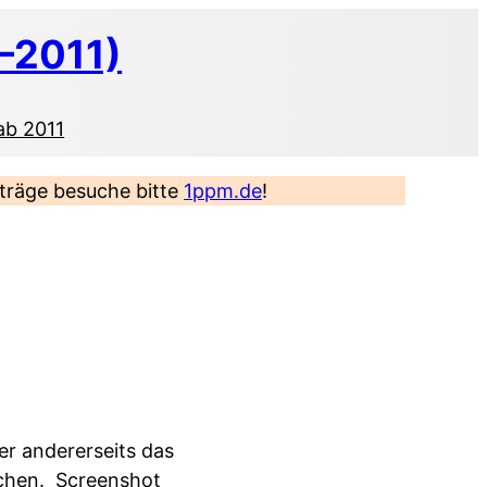
–2011)
ab 2011
eiträge besuche bitte
1ppm.de
!
ber andererseits das
rchen.
Screenshot