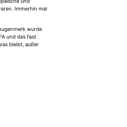
opäische und
 waren. Immerhin mal
s Augenmerk wurde
IFA und das fast
as bleibt, außer