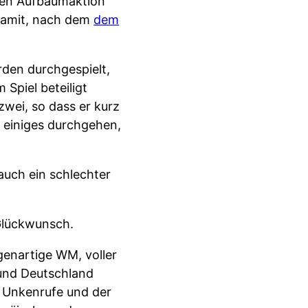
zten Aufbäumaktion
 damit, nach dem
dem
rden durchgespielt,
Spiel beteiligt
zwei, so dass er kurz
 einiges durchgehen,
auch ein schlechter
 Glückwunsch.
genartige WM, voller
und Deutschland
r Unkenrufe und der