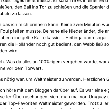
 des Tages heißt Iniesta. Er schaffte es in einer let
eßen, den Ball ins Tor zu schießen und die Spanier
jubeln zu lassen.
an das ich mich erinnern kann. Keine zwei Minuten wu
ul pfeifen musste. Beinahe alle Niederländer, die am 
aben eine gelbe Karte kassiert. Heitinga dann sogar 
en die Holländer noch gut bedient, den Webb ließ so
eden wird.
ch. Was da alles an 100%-igem vergeben wurde, war 
eine vor dem Torwart.
as nötig war, um Weltmeister zu werden. Herzlichen
ich höre mit dem Bloggen darüber auf. Es war eine ei
nseiter-Überraschungen, sieht man mal von Uruguay 
r der Top-Favoriten Weltmeister geworden. Trotz alle