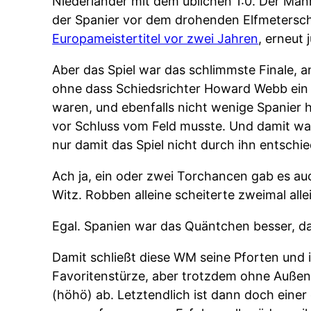
Niederländer mit dem üblichen 1:0. Der Mann
der Spanier vor dem drohenden Elfmeterschi
Europameistertitel vor zwei Jahren
, erneut 
Aber das Spiel war das schlimmste Finale, 
ohne dass Schiedsrichter Howard Webb ein Fo
waren, und ebenfalls nicht wenige Spanier h
vor Schluss vom Feld musste. Und damit war
nur damit das Spiel nicht durch ihn entschi
Ach ja, ein oder zwei Torchancen gab es au
Witz. Robben alleine scheiterte zweimal all
Egal. Spanien war das Quäntchen besser, d
Damit schließt diese WM seine Pforten und 
Favoritenstürze, aber trotzdem ohne Auße
(höhö) ab. Letztendlich ist dann doch eine