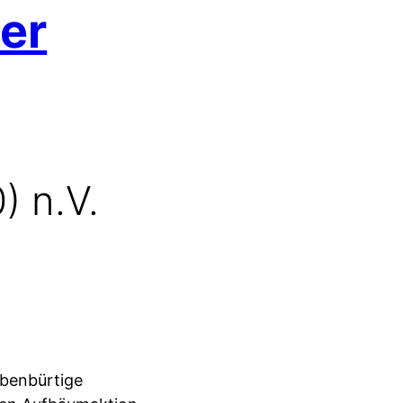
er
) n.V.
ebenbürtige