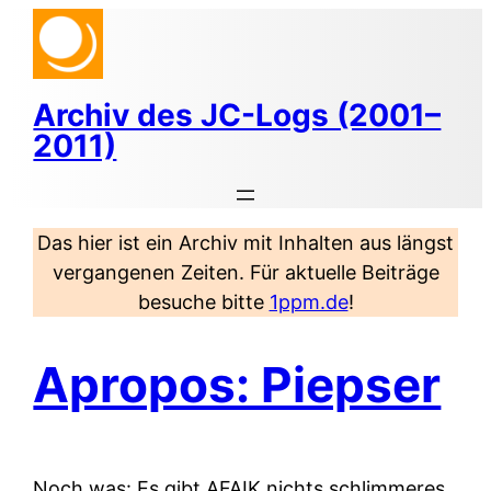
Zum
Inhalt
springen
Archiv des JC-Logs (2001–
2011)
Das hier ist ein Archiv mit Inhalten aus längst
vergangenen Zeiten. Für aktuelle Beiträge
besuche bitte
1ppm.de
!
Apropos: Piepser
Noch was: Es gibt AFAIK nichts schlimmeres