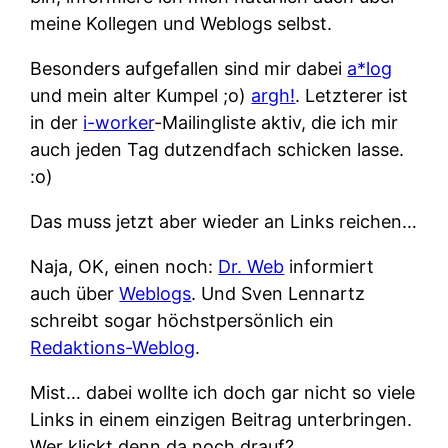
meine Kollegen und Weblogs selbst.
Besonders aufgefallen sind mir dabei
a*log
und mein alter Kumpel ;o)
argh!
. Letzterer ist
in der
i-worker
-Mailingliste aktiv, die ich mir
auch jeden Tag dutzendfach schicken lasse.
:o)
Das muss jetzt aber wieder an Links reichen…
Naja, OK, einen noch:
Dr. Web
informiert
auch über
Weblogs
. Und Sven Lennartz
schreibt sogar höchstpersönlich ein
Redaktions-Weblog
.
Mist… dabei wollte ich doch gar nicht so viele
Links in einem einzigen Beitrag unterbringen.
Wer klickt denn da noch drauf?