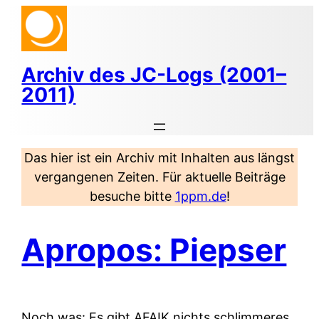
Zum
Inhalt
springen
Archiv des JC-Logs (2001–
2011)
Das hier ist ein Archiv mit Inhalten aus längst
vergangenen Zeiten. Für aktuelle Beiträge
besuche bitte
1ppm.de
!
Apropos: Piepser
Noch was: Es gibt AFAIK nichts schlimmeres