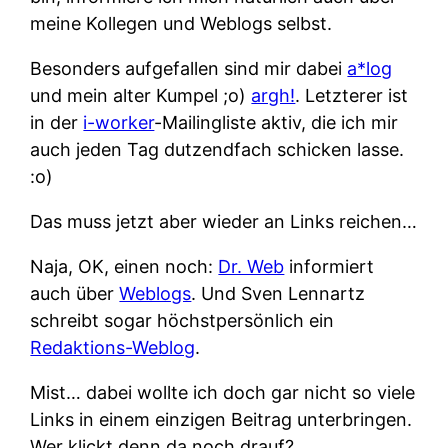
meine Kollegen und Weblogs selbst.
Besonders aufgefallen sind mir dabei
a*log
und mein alter Kumpel ;o)
argh!
. Letzterer ist
in der
i-worker
-Mailingliste aktiv, die ich mir
auch jeden Tag dutzendfach schicken lasse.
:o)
Das muss jetzt aber wieder an Links reichen…
Naja, OK, einen noch:
Dr. Web
informiert
auch über
Weblogs
. Und Sven Lennartz
schreibt sogar höchstpersönlich ein
Redaktions-Weblog
.
Mist… dabei wollte ich doch gar nicht so viele
Links in einem einzigen Beitrag unterbringen.
Wer klickt denn da noch drauf?