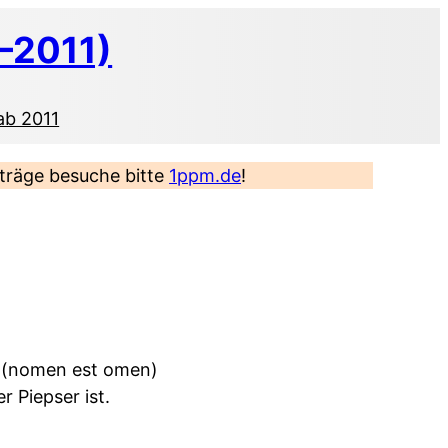
–2011)
ab 2011
eiträge besuche bitte
1ppm.de
!
in (nomen est omen)
r Piepser ist.