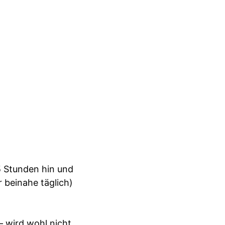
5 Stunden hin und
r beinahe täglich)
– wird wohl nicht