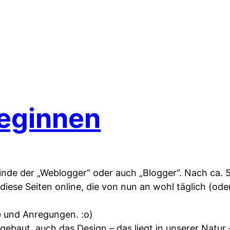
beginnen
inde der „Weblogger“ oder auch „Blogger“. Nach ca. 
h diese Seiten online, die von nun an wohl täglich (ode
 und Anregungen. :o)
gebaut, auch das Design – das liegt in unserer Natur 