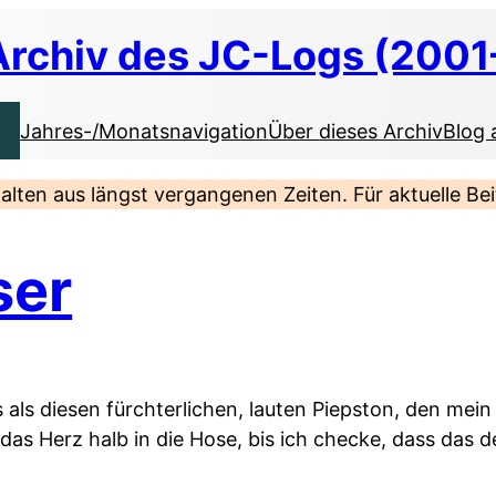
Archiv des JC-Logs (2001
Jahres-/Monatsnavigation
Über dieses Archiv
Blog 
nhalten aus längst vergangenen Zeiten. Für aktuelle B
ser
 als diesen fürchterlichen, lauten Piepston, den me
das Herz halb in die Hose, bis ich checke, dass das de