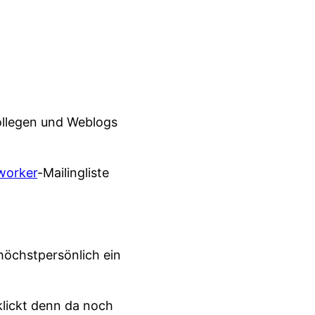
Kollegen und Weblogs
worker
-Mailingliste
höchstpersönlich ein
 klickt denn da noch