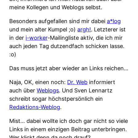
meine Kollegen und Weblogs selbst.
Besonders aufgefallen sind mir dabei
a*log
und mein alter Kumpel ;o)
argh!
. Letzterer ist
in der
i-worker
-Mailingliste aktiv, die ich mir
auch jeden Tag dutzendfach schicken lasse.
:o)
Das muss jetzt aber wieder an Links reichen…
Naja, OK, einen noch:
Dr. Web
informiert
auch über
Weblogs
. Und Sven Lennartz
schreibt sogar höchstpersönlich ein
Redaktions-Weblog
.
Mist… dabei wollte ich doch gar nicht so viele
Links in einem einzigen Beitrag unterbringen.
Wer klickt denn da noch drauf?