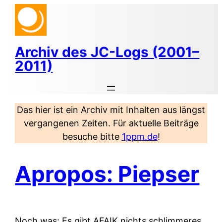
Zum
Inhalt
springen
Archiv des JC-Logs (2001–
2011)
Das hier ist ein Archiv mit Inhalten aus längst
vergangenen Zeiten. Für aktuelle Beiträge
besuche bitte
1ppm.de
!
Apropos: Piepser
Noch was: Es gibt AFAIK nichts schlimmeres