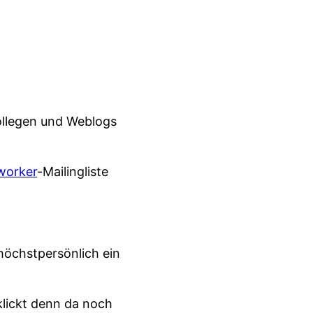
Kollegen und Weblogs
worker
-Mailingliste
höchstpersönlich ein
 klickt denn da noch