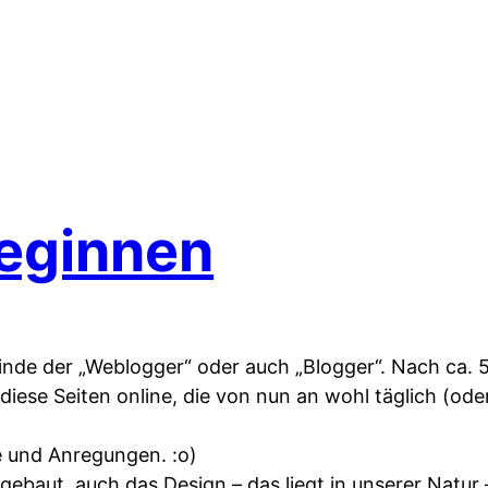
beginnen
inde der „Weblogger“ oder auch „Blogger“. Nach ca. 
h diese Seiten online, die von nun an wohl täglich (ode
 und Anregungen. :o)
gebaut, auch das Design – das liegt in unserer Natur 