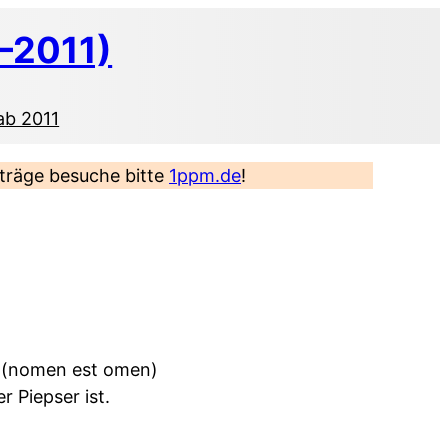
–2011)
ab 2011
eiträge besuche bitte
1ppm.de
!
in (nomen est omen)
r Piepser ist.