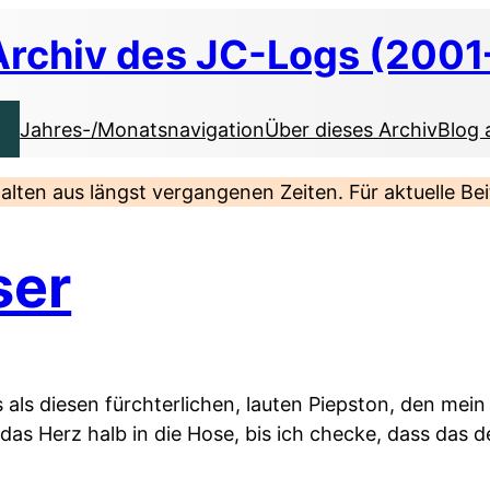
Archiv des JC-Logs (2001
Jahres-/Monatsnavigation
Über dieses Archiv
Blog 
nhalten aus längst vergangenen Zeiten. Für aktuelle B
ser
 als diesen fürchterlichen, lauten Piepston, den me
das Herz halb in die Hose, bis ich checke, dass das de