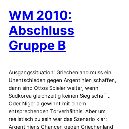
WM 2010:
Abschluss
Gruppe B
Ausgangssituation: Griechenland muss ein
Unentschieden gegen Argentinien schaffen,
dann sind Ottos Spieler weiter, wenn
Südkorea gleichzeitig keinen Sieg schafft.
Oder Nigeria gewinnt mit einem
entsprechenden Torverhältnis. Aber um
realistisch zu sein war das Szenario klar:
Argentiniens Chancen gegen Griechenland