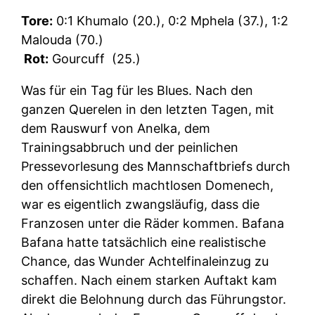
Tore:
0:1 Khumalo (20.), 0:2 Mphela (37.), 1:2
Malouda (70.)
Rot:
Gourcuff
(25.)
Was für ein Tag für les Blues. Nach den
ganzen Querelen in den letzten Tagen, mit
dem Rauswurf von Anelka, dem
Trainingsabbruch und der peinlichen
Pressevorlesung des Mannschaftbriefs durch
den offensichtlich machtlosen Domenech,
war es eigentlich zwangsläufig, dass die
Franzosen unter die Räder kommen. Bafana
Bafana hatte tatsächlich eine realistische
Chance, das Wunder Achtelfinaleinzug zu
schaffen. Nach einem starken Auftakt kam
direkt die Belohnung durch das Führungstor.