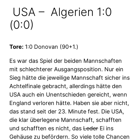
USA –
Algerien 1:0
(0:0)
Tore:
1:0 Donovan (90+1.)
Es war das Spiel der beiden Mannschaften
mit schlechterer Ausgangsposition. Nur ein
Sieg hätte die jeweilige Mannschaft sicher ins
Achtelfinale gebracht, allerdings hätte den
USA auch ein Unentschieden gereicht, wenn
England verloren hätte. Haben sie aber nicht,
das stand seit der 23. Minute fest. Die USA,
die klar überlegene Mannschaft, schafften
und schafften es nicht, das
Leder
Ei ins
Gehäuse zu befördern. So viele tolle Chancen