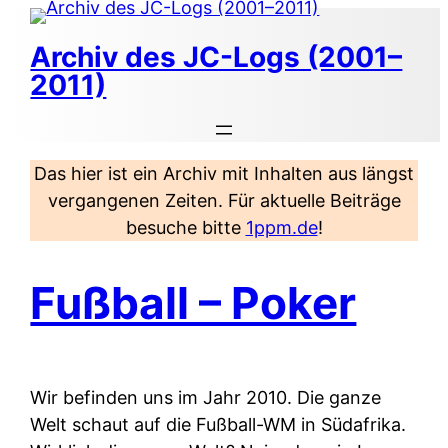
Zum
Inhalt
Archiv des JC-Logs (2001–
springen
2011)
Das hier ist ein Archiv mit Inhalten aus längst
vergangenen Zeiten. Für aktuelle Beiträge
besuche bitte
1ppm.de
!
Fußball – Poker
Wir befinden uns im Jahr 2010. Die ganze
Welt schaut auf die Fußball-WM in Südafrika.