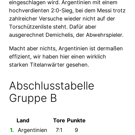
eingeschlagen wird. Argentinien mit einem
hochverdienten 2:0-Sieg, bei dem Messi trotz
zahlreicher Versuche wieder nicht auf der
Torschützenliste steht. Dafür aber
ausgerechnet Demichelis, der Abwehrspieler.
Macht aber nichts, Argentinien ist dermaßen
effizient, wir haben hier einen wirklich
starken Titelanwärter gesehen.
Abschlusstabelle
Gruppe B
Land
Tore
Punkte
1.
Argentinien
7:1
9