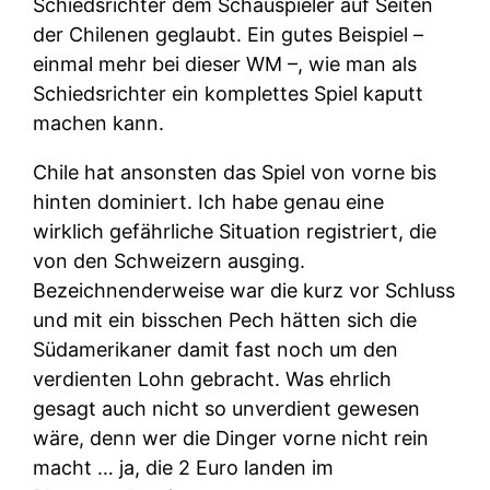
Schiedsrichter dem Schauspieler auf Seiten
der Chilenen geglaubt. Ein gutes Beispiel –
einmal mehr bei dieser WM –, wie man als
Schiedsrichter ein komplettes Spiel kaputt
machen kann.
Chile hat ansonsten das Spiel von vorne bis
hinten dominiert. Ich habe genau eine
wirklich gefährliche Situation registriert, die
von den Schweizern ausging.
Bezeichnenderweise war die kurz vor Schluss
und mit ein bisschen Pech hätten sich die
Südamerikaner damit fast noch um den
verdienten Lohn gebracht. Was ehrlich
gesagt auch nicht so unverdient gewesen
wäre, denn wer die Dinger vorne nicht rein
macht … ja, die 2 Euro landen im