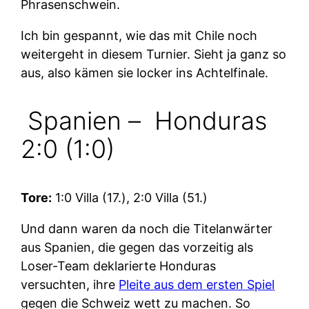
Phrasenschwein.
Ich bin gespannt, wie das mit Chile noch
weitergeht in diesem Turnier. Sieht ja ganz so
aus, also kämen sie locker ins Achtelfinale.
Spanien –
Honduras
2:0 (1:0)
Tore:
1:0 Villa (17.), 2:0 Villa (51.)
Und dann waren da noch die Titelanwärter
aus Spanien, die gegen das vorzeitig als
Loser-Team deklarierte Honduras
versuchten, ihre
Pleite aus dem ersten Spiel
gegen die Schweiz wett zu machen. So