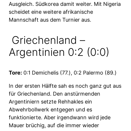
Ausgleich. Südkorea damit weiter. Mit Nigeria
scheidet eine weitere afrikanische
Mannschaft aus dem Turnier aus.
Griechenland –
Argentinien 0:2 (0:0)
Tore:
0:1 Demichelis (77.), 0:2 Palermo (89.)
In der ersten Hälfte sah es noch ganz gut aus
für Griechenland. Den anstürmenden
Argentiniern setzte Rehhakles ein
Abwehrbollwerk entgegen und es
funktionierte. Aber irgendwann wird jede
Mauer brüchig, auf die immer wieder