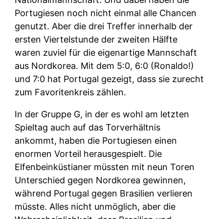
Portugiesen noch nicht einmal alle Chancen
genutzt. Aber die drei Treffer innerhalb der
ersten Viertelstunde der zweiten Hälfte
waren zuviel für die eigenartige Mannschaft
aus Nordkorea. Mit dem 5:0, 6:0 (Ronaldo!)
und 7:0 hat Portugal gezeigt, dass sie zurecht
zum Favoritenkreis zählen.
In der Gruppe G, in der es wohl am letzten
Spieltag auch auf das Torverhältnis
ankommt, haben die Portugiesen einen
enormen Vorteil herausgespielt. Die
Elfenbeinküstianer müssten mit neun Toren
Unterschied gegen Nordkorea gewinnen,
während Portugal gegen Brasilien verlieren
müsste. Alles nicht unmöglich, aber die