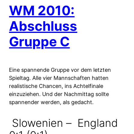
WM 2010:
Abschluss
Gruppe C
Eine spannende Gruppe vor dem letzten
Spieltag. Alle vier Mannschaften hatten
realistische Chancen, ins Achtelfinale
einzuziehen. Und der Nachmittag sollte
spannender werden, als gedacht.
Slowenien –
England