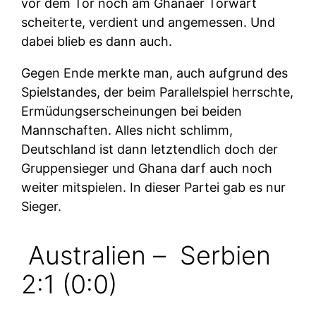
vor dem Tor noch am Ghanaer Torwart
scheiterte, verdient und angemessen. Und
dabei blieb es dann auch.
Gegen Ende merkte man, auch aufgrund des
Spielstandes, der beim Parallelspiel herrschte,
Ermüdungserscheinungen bei beiden
Mannschaften. Alles nicht schlimm,
Deutschland ist dann letztendlich doch der
Gruppensieger und Ghana darf auch noch
weiter mitspielen. In dieser Partei gab es nur
Sieger.
Australien –
Serbien
2:1 (0:0)