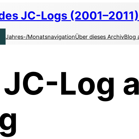
 des JC-Logs (2001–2011)
Jahres-/Monatsnavigation
Über dieses Archiv
Blog 
e JC-Log 
g