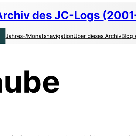
Archiv des JC-Logs (2001
Jahres-/Monatsnavigation
Über dieses Archiv
Blog 
aube