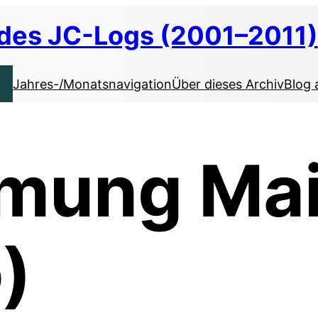
 des JC-Logs (2001–2011)
Jahres-/Monatsnavigation
Über dieses Archiv
Blog 
mung Ma
)