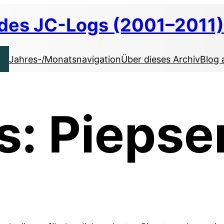
 des JC-Logs (2001–2011)
Jahres-/Monatsnavigation
Über dieses Archiv
Blog 
: Piepse