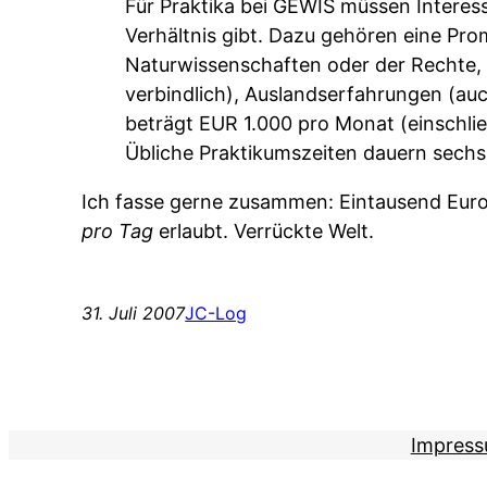
Für Praktika bei GEWIS müssen Interes
Verhältnis gibt. Dazu gehören eine Pr
Naturwissenschaften oder der Rechte, 
verbindlich), Auslandserfahrungen (auch
beträgt EUR 1.000 pro Monat (einschli
Übliche Praktikumszeiten dauern sech
Ich fasse gerne zusammen: Eintausend Eur
pro Tag
erlaubt. Verrückte Welt.
31. Juli 2007
JC-Log
Impres