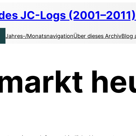
 des JC-Logs (2001–2011)
Jahres-/Monatsnavigation
Über dieses Archiv
Blog 
markt he