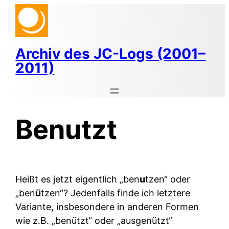
Zum
Inhalt
springen
Archiv des JC-Logs (2001–
2011)
Benutzt
Heißt es jetzt eigentlich „ben
u
tzen“ oder
„ben
ü
tzen“? Jedenfalls finde ich letztere
Variante, insbesondere in anderen Formen
wie z.B. „benützt“ oder „ausgenützt“