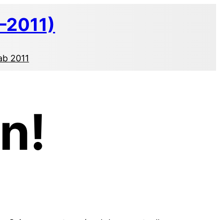
–2011)
ab 2011
n!