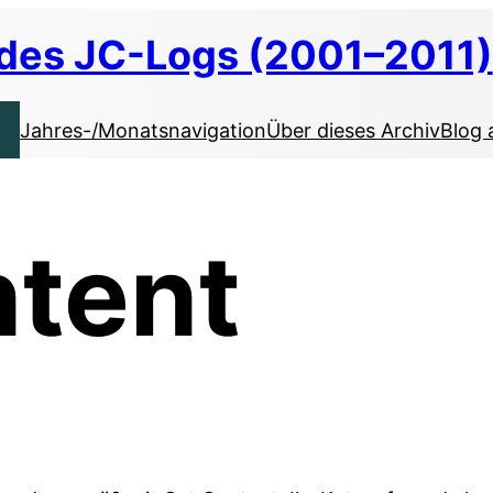
 des JC-Logs (2001–2011)
Jahres-/Monatsnavigation
Über dieses Archiv
Blog 
ntent