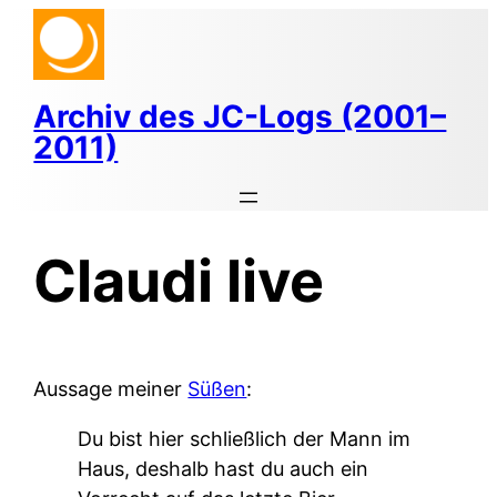
Zum
Inhalt
springen
Archiv des JC-Logs (2001–
2011)
Claudi live
Aussage meiner
Süßen
:
Du bist hier schließlich der Mann im
Haus, deshalb hast du auch ein