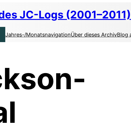
 des JC-Logs (2001–2011)
Jahres-/Monatsnavigation
Über dieses Archiv
Blog 
ckson-
l