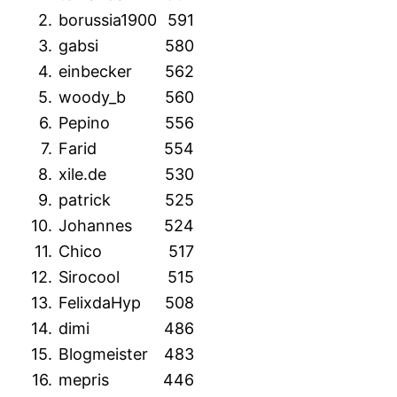
2.
borussia1900
591
3.
gabsi
580
4.
einbecker
562
5.
woody_b
560
6.
Pepino
556
7.
Farid
554
8.
xile.de
530
9.
patrick
525
10.
Johannes
524
11.
Chico
517
12.
Sirocool
515
13.
FelixdaHyp
508
14.
dimi
486
15.
Blogmeister
483
16.
mepris
446