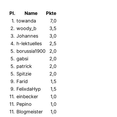
Pl.
Name
Pkte
1.
towanda
7,0
2.
woody_b
3,5
3.
Johannes
3,0
4.
h-lektuelles
2,5
5.
borussia1900
2,0
5.
gabsi
2,0
5.
patrick
2,0
5.
Spitzie
2,0
9.
Farid
1,5
9.
FelixdaHyp
1,5
11.
einbecker
1,0
11.
Pepino
1,0
11.
Blogmeister
1,0