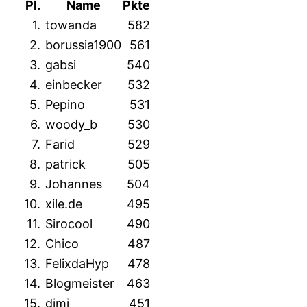
Pl.
Name
Pkte
1.
towanda
582
2.
borussia1900
561
3.
gabsi
540
4.
einbecker
532
5.
Pepino
531
6.
woody_b
530
7.
Farid
529
8.
patrick
505
9.
Johannes
504
10.
xile.de
495
11.
Sirocool
490
12.
Chico
487
13.
FelixdaHyp
478
14.
Blogmeister
463
15.
dimi
451