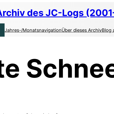
Archiv des JC-Logs (2001
Jahres-/Monatsnavigation
Über dieses Archiv
Blog 
te Schne