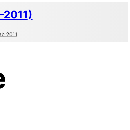
–2011)
ab 2011
e