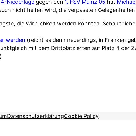
:4-Niederlage
gegen den
1. FSV Mainz 05
hat
Michael
 auch nicht helfen wird, die verpassten Gelegenheite
ängste, die Wirklichkeit werden könnten. Schauerliche
er werden
(reicht es denn neuerdings, in Franken ge
 punktgleich mit dem Drittplatzierten auf Platz 4 der
)
sum
Datenschutzerklärung
Cookie Policy