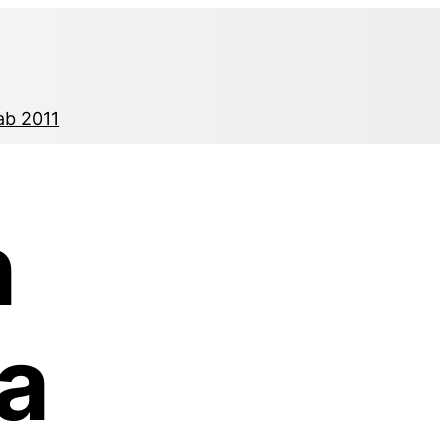
ab 2011
n
la