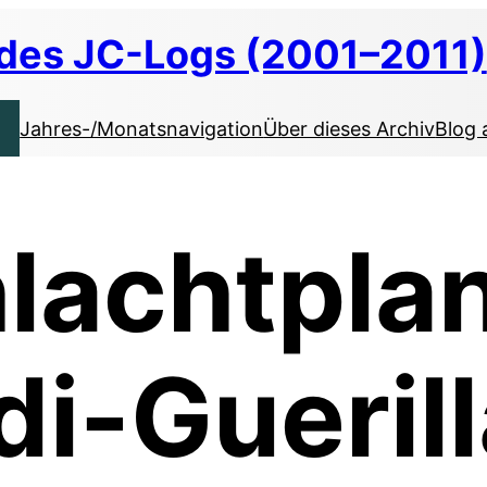
 des JC-Logs (2001–2011)
Jahres-/Monatsnavigation
Über dieses Archiv
Blog 
lachtpla
di-Gueril