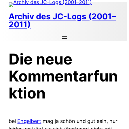
Zum
Inhalt
Archiv des JC-Logs (2001–
springen
2011)
Die neue
Kommentarfun
ktion
bei
Engelbert
mag ja schön und gut sein, nur
leider verträgt sie sich überhaupt nicht mit