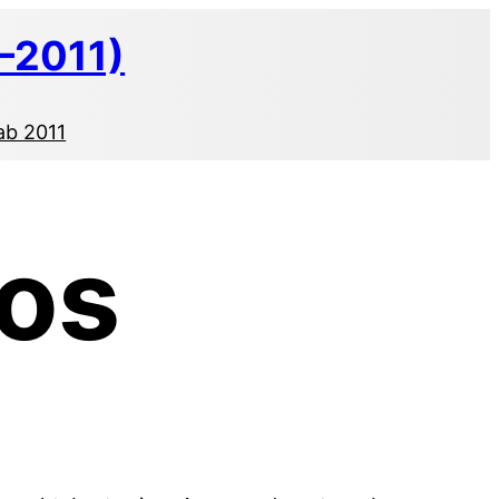
–2011)
ab 2011
tos