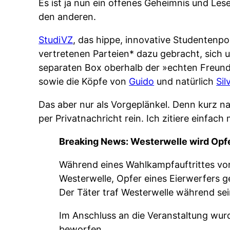
Es ist ja nun ein offenes Geheimnis und Le
den anderen.
StudiVZ
, das hippe, innovative Studentenpor
vertretenen Parteien* dazu gebracht, sich 
separaten Box oberhalb der »echten Freunde
sowie die Köpfe von
Guido
und natürlich
Sil
Das aber nur als Vorgeplänkel. Denn kurz n
per Privatnachricht rein. Ich zitiere einfach 
Breaking News: Westerwelle wird Opfe
Während eines Wahlkampfauftrittes vor
Westerwelle, Opfer eines Eierwerfers 
Der Täter traf Westerwelle während se
Im Anschluss an die Veranstaltung wu
beworfen.