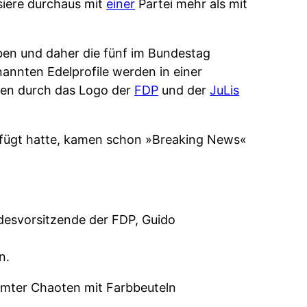
siere durchaus mit
einer
Partei mehr als mit
ben und daher die fünf im Bundestag
annten Edelprofile werden in einer
agen durch das Logo der
FDP
und der
JuLis
gefügt hatte, kamen schon »Breaking News«
ndesvorsitzende der FDP, Guido
n.
mmter Chaoten mit Farbbeuteln