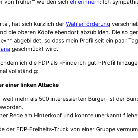
ser von früher™ werden sich
eh
erinnern
: Ich sympathi
tal, hat sich kürzlich der
Wählerförderung
verschrie
und die oberen Köpfe ebendort abzubilden. Die so gen
«** abgebildet, so dass mein Profil seit ein paar T
vana
geschmückt wird.
achdem ich die FDP als »Finde ich gut«-Profil hinzu
mal vollständig:
r einer linken Attacke
 weit mehr als 500 interessierten Bürgen ist der Bu
geworden.
iner Rede am Hinterkopf und konnte unerkannt fliehe
rde der FDP-Freiheits-Truck von einer Gruppe vermu