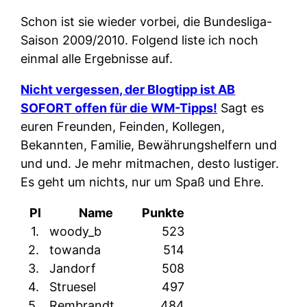
Schon ist sie wieder vorbei, die Bundesliga-
Saison 2009/2010. Folgend liste ich noch
einmal alle Ergebnisse auf.
Nicht vergessen, der Blogtipp ist AB
SOFORT offen für die WM-Tipps!
Sagt es
euren Freunden, Feinden, Kollegen,
Bekannten, Familie, Bewährungshelfern und
und und. Je mehr mitmachen, desto lustiger.
Es geht um nichts, nur um Spaß und Ehre.
Pl
Name
Punkte
1.
woody_b
523
2.
towanda
514
3.
Jandorf
508
4.
Struesel
497
5.
Rembrandt
484