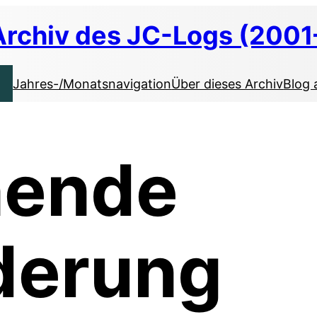
Archiv des JC-Logs (2001
Jahres-/Monatsnavigation
Über dieses Archiv
Blog 
nende
derung