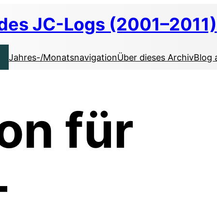
 des JC-Logs (2001–2011)
Jahres-/Monatsnavigation
Über dieses Archiv
Blog 
on für
-