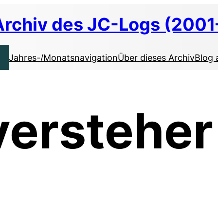
Archiv des JC-Logs (2001
Jahres-/Monatsnavigation
Über dieses Archiv
Blog 
versteher