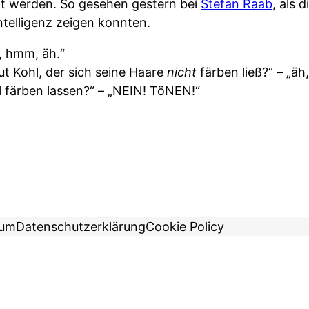
gt werden. So gesehen gestern bei
Stefan Raab
, als 
ntelligenz zeigen konnten.
h, hmm, äh.“
t Kohl, der sich seine Haare
nicht
färben ließ?“ – „äh
 färben lassen?“ – „NEIN! TöNEN!“
sum
Datenschutzerklärung
Cookie Policy