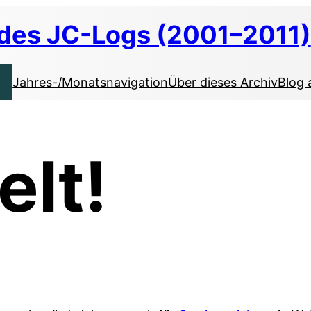
 des JC-Logs (2001–2011)
Jahres-/Monatsnavigation
Über dieses Archiv
Blog 
elt!