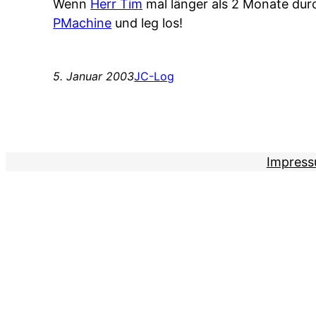
Wenn
Herr Tim
mal länger als 2 Monate durch
PMachine
und leg los!
5. Januar 2003
JC-Log
Impres