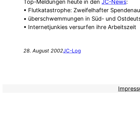
Top-Meldungen heute in den
JC-News
:
• Flutkatastrophe: Zweifelhafter Spendenauf
• überschwemmungen in Süd- und Ostdeut
• Internetjunkies versurfen ihre Arbeitszeit
28. August 2002
JC-Log
Impres