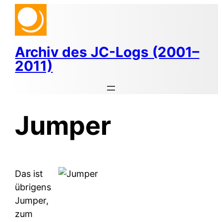
Zum
Inhalt
springen
Archiv des JC-Logs (2001–
2011)
Jumper
Das ist
übrigens
Jumper,
zum