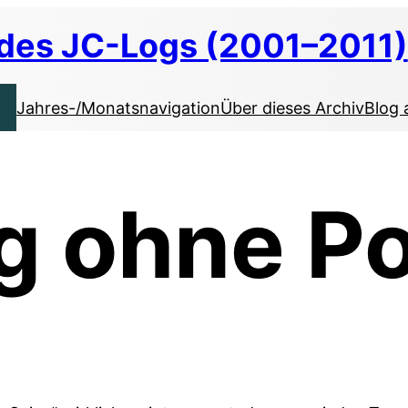
 des JC-Logs (2001–2011)
Jahres-/Monatsnavigation
Über dieses Archiv
Blog 
g ohne P