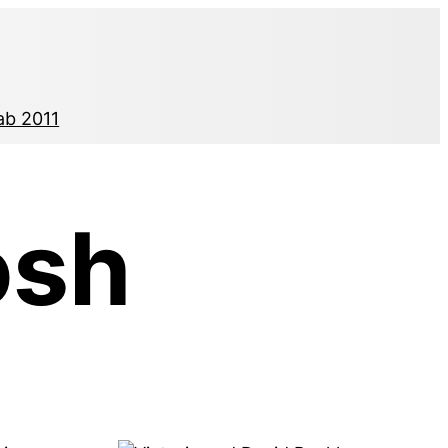
ab 2011
osh