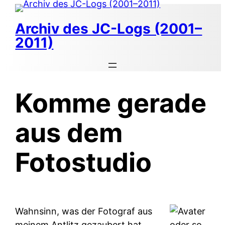
Zum
Inhalt
Archiv des JC-Logs (2001–
springen
2011)
Komme gerade
aus dem
Fotostudio
Wahnsinn, was der Fotograf aus
meinem Antlitz gezaubert hat.