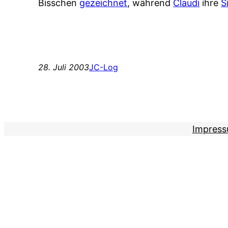
Bisschen
gezeichnet
, während
Claudi
ihre
S
28. Juli 2003
JC-Log
Impres