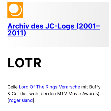
Zum
Inhalt
springen
Archiv des JC-Logs (2001–
2011)
LOTR
Geile
Lord Of The Rings-Verarsche
mit Buffy
& Co. (lief wohl bei den MTV Movie Awards).
[
rogerisland
]