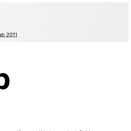
ab 2011
b