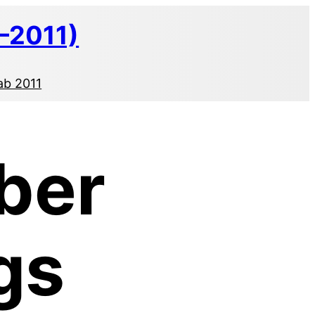
–2011)
ab 2011
ber
gs