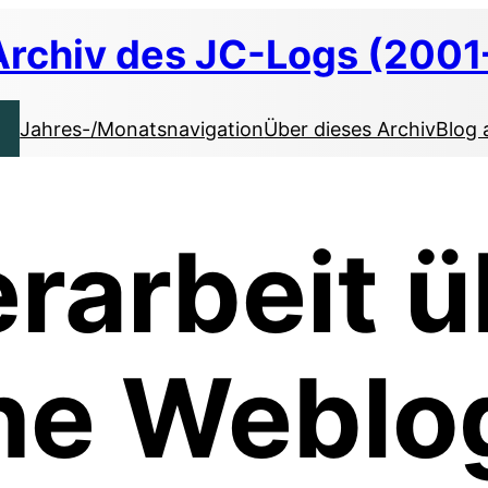
Archiv des JC-Logs (2001
Jahres-/Monatsnavigation
Über dieses Archiv
Blog 
rarbeit ü
he Weblo