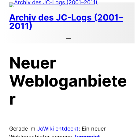
Zum
Inhalt
Archiv des JC-Logs (2001–
springen
2011)
Neuer
Webloganbiete
r
Gerade im
JoWiki
entdeckt
: Ein neuer
Webloganbieter namens
Junggeist