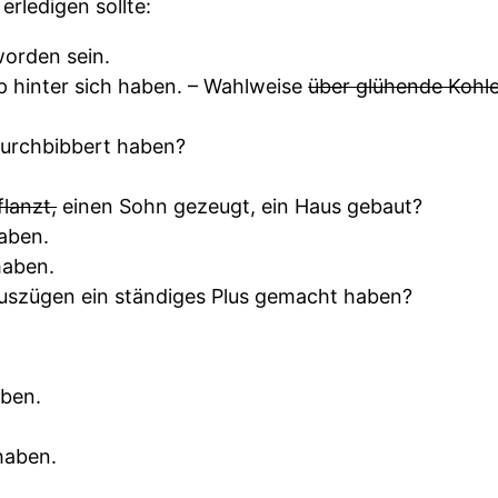
erledigen sollte:
worden sein.
p hinter sich haben. – Wahlweise
über glühende Kohle
durchbibbert haben?
lanzt,
einen Sohn gezeugt, ein Haus gebaut?
aben.
haben.
uszügen ein ständiges Plus gemacht haben?
aben.
haben.