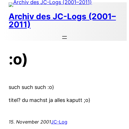
Zum
Inhalt
Archiv des JC-Logs (2001–
springen
2011)
:o)
such such such :o)
titel? du machst ja alles kaputt ;o)
15. November 2001
JC-Log